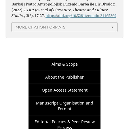
Barba[Tiyatro Antropolojisi: Eugenio Barba ile Bir Diyalog.
(2022).
ETKİ: Journal of Literature, Theatre and Culture
Studies
,
2
(2), 17-27.
https://doi.org/10.5281/zenodo.21165369
MORE CITATION FORMATS
Aims & Scope
About the Publisher
Open Access Statement
Manuscript Organisation and
Format
Editorial Policies & Peer Review
Process