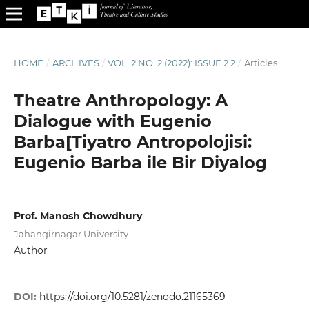
HOME
/
ARCHIVES
/
VOL. 2 NO. 2 (2022): ISSUE 2.2
/
Articles
Theatre Anthropology: A
Dialogue with Eugenio
Barba[Tiyatro Antropolojisi:
Eugenio Barba ile Bir Diyalog
Prof. Manosh Chowdhury
Jahangirnagar University
Author
DOI:
https://doi.org/10.5281/zenodo.21165369